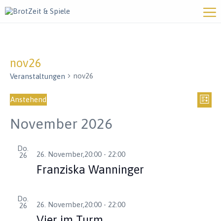
nov26
nov26
Veranstaltungen
V
A
Anstehend
L
D
e
n
i
a
November 2026
s
t
r
s
u
t
m
a
e
Do.
i
26. November,20:00
-
22:00
w
26
n
ä
Franziska Wanninger
c
h
s
l
h
e
t
Do.
n
t
26. November,20:00
-
22:00
26
.
a
Vier im Turm