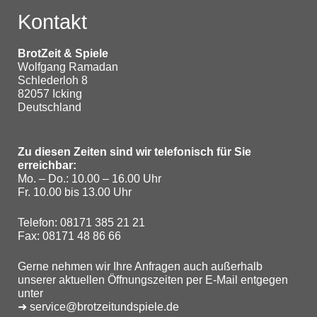
n
n
n
Kontakt
g
g
-
e
e
n
n
BrotZeit & Spiele
N
Wolfgang Ramadan
Schlederloh 8
a
82057 Icking
v
Deutschland
i
Zu diesen Zeiten sind wir telefonisch für Sie
g
erreichbar:
a
Mo. – Do.: 10.00 – 16.00 Uhr
Fr. 10.00 bis 13.00 Uhr
t
Telefon: 08171 385 21 21
i
Fax: 08171 48 86 66
o
Gerne nehmen wir Ihre Anfragen auch außerhalb
n
unserer aktuellen Öffnungszeiten per E-Mail entgegen
unter
➜ service@brotzeitundspiele.de