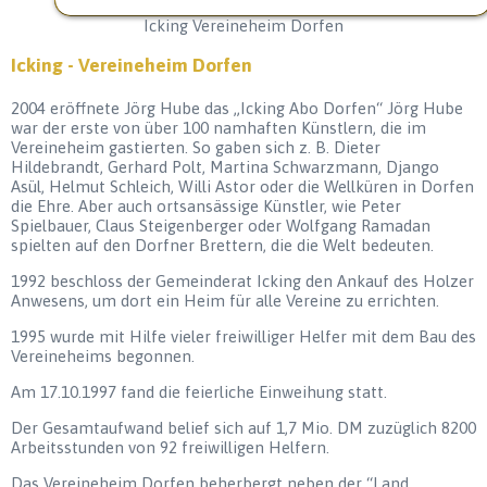
Icking Vereineheim Dorfen
Icking - Vereineheim Dorfen
2004 eröffnete Jörg Hube das „Icking Abo Dorfen“ Jörg Hube
war der erste von über 100 namhaften Künstlern, die im
Vereineheim gastierten. So gaben sich z. B. Dieter
Hildebrandt, Gerhard Polt, Martina Schwarzmann, Django
Asül, Helmut Schleich, Willi Astor oder die Wellküren in Dorfen
die Ehre. Aber auch ortsansässige Künstler, wie Peter
Spielbauer, Claus Steigenberger oder Wolfgang Ramadan
spielten auf den Dorfner Brettern, die die Welt bedeuten.
1992 beschloss der Gemeinderat Icking den Ankauf des Holzer
Anwesens, um dort ein Heim für alle Vereine zu errichten.
1995 wurde mit Hilfe vieler freiwilliger Helfer mit dem Bau des
Vereineheims begonnen.
Am 17.10.1997 fand die feierliche Einweihung statt.
Der Gesamtaufwand belief sich auf 1,7 Mio. DM zuzüglich 8200
Arbeitsstunden von 92 freiwilligen Helfern.
Das Vereineheim Dorfen beherbergt neben der “Land