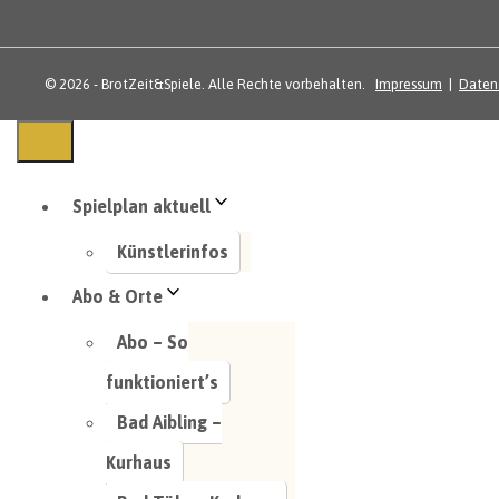
© 2026 - BrotZeit&Spiele. Alle Rechte vorbehalten.
Impressum
|
Daten
Spielplan aktuell
Künstlerinfos
Abo & Orte
Abo – So
funktioniert’s
Bad Aibling –
Kurhaus