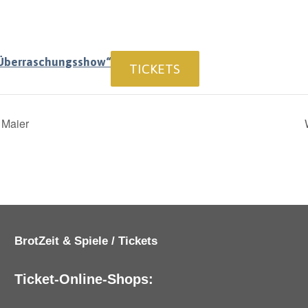
 Überraschungsshow“
TICKETS
 Maier
BrotZeit & Spiele / Tickets
Ticket-Online-Shops: