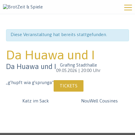
Diese Veranstaltung hat bereits stattgefunden.
Da Huawa und I
Da Huawa und I
Grafing Stadthalle
09.05.2026 | 20:00 Uhr
„g’hupft wia g’sprunga“
TICKETS
V
Katz im Sack
NouWell Cousines
e
r
a