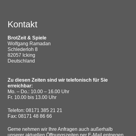
n
s
Kontakt
t
a
BrotZeit & Spiele
Wolfgang Ramadan
l
Schlederloh 8
82057 Icking
t
Deutschland
u
n
Zu diesen Zeiten sind wir telefonisch für Sie
erreichbar:
g
Mo. – Do.: 10.00 – 16.00 Uhr
Fr. 10.00 bis 13.00 Uhr
-
N
Telefon: 08171 385 21 21
Fax: 08171 48 86 66
a
Gerne nehmen wir Ihre Anfragen auch außerhalb
v
unserer aktuellen Öffnungszeiten per E-Mail entgegen