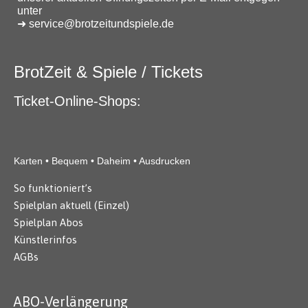
i
unter
➜ service@brotzeitundspiele.de
g
a
BrotZeit & Spiele / Tickets
t
Ticket-Online-Shops:
i
o
n
Karten • Bequem • Daheim • Ausdrucken
So funktioniert’s
Spielplan aktuell (Einzel)
Spielplan Abos
Künstlerinfos
AGBs
ABO-Verlängerung